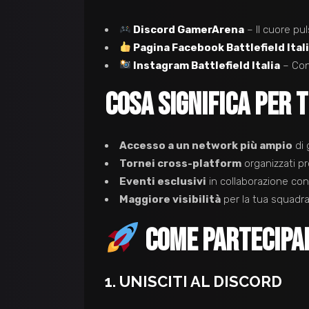
Discord GamerArena
– Il cuore pu
Pagina Facebook Battlefield Ital
Instagram Battlefield Italia
– Con
COSA SIGNIFICA PER T
Accesso a un network più ampio
di 
Tornei cross-platform
organizzati p
Eventi esclusivi
in collaborazione co
Maggiore visibilità
per la tua squadra
COME PARTECIPA
1. UNISCITI AL DISCORD