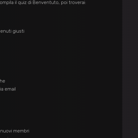
mpila il quiz di Benventuto, poi troverai:
tenuti giusti
che
ia email
 nuovi membri