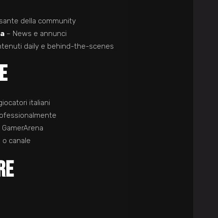
lsante della community
ia
– News e annunci
tenuti daily e behind-the-scenes
E
giocatori italiani
rofessionalmente
n GamerArena
 o canale
RE