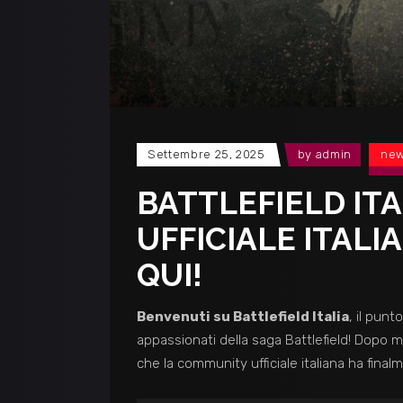
Settembre 25, 2025
by
admin
ne
BATTLEFIELD IT
UFFICIALE ITALI
QUI!
Benvenuti su Battlefield Italia
, il punto
appassionati della saga Battlefield! Dopo m
che la community ufficiale italiana ha final