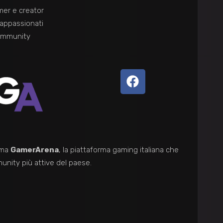
mer e creator
 appassionati
ommunity
tema
GamerArena
, la piattaforma gaming italiana che
unity più attive del paese.