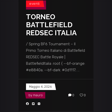
eventi
TORNEO
BATTLEFIELD
REDSEC ITALIA
/ Spring BF6 Tournament – Il
Primo Torneo Italiano di Battlefield
REDSEC Battle Royale |
BattlefieldItalia :root { --bf-orange:
#e8840a; --bf-dark: #0d1117;
Maggio 4, 2026
by
mauro
0
0